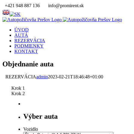
Skip
+421 948 887 136
info@promirent.sk
to
ENG
SK
content
ÚVOD
AUTÁ
REZERVÁCIA
PODMIENKY
KONTAKT
Objednanie auta
REZERVÁCIA
admin
2023-02-21T18:46:48+01:00
Krok 1
Krok 2
Výber auta
Vozidlo