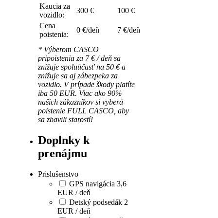
Kaucia za
300 €
100 €
vozidlo:
Cena
0 €/deň
7 €/deň
poistenia:
* Výberom CASCO
pripoistenia za 7 € / deň sa
znižuje spoluúčasť na 50 € a
znižuje sa aj zábezpeka za
vozidlo. V prípade škody platíte
iba 50 EUR. Viac ako 90%
našich zákazníkov si vyberá
poistenie FULL CASCO, aby
sa zbavili starostí!
Doplnky k
prenájmu
Prislušenstvo
GPS navigácia 3,6
EUR / deň
Detský podsedák 2
EUR / deň