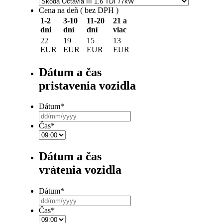
Cena na deň ( bez DPH )
1-2
3-10
11-20
21 a
dni
dní
dní
viac
22
19
15
13
EUR
EUR
EUR
EUR
Dátum a čas
pristavenia vozidla
Dátum
*
DD
slash
Čas
*
MM
slash
YYYY
Dátum a čas
vrátenia vozidla
Dátum
*
DD
slash
Čas
*
MM