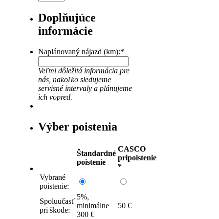
slash
YYYY
Doplňujúce
informácie
Naplánovaný nájazd (km):
*
Veľmi dôležitá informácia pre
nás, nakoľko sledujeme
servisné intervaly a plánujeme
ich vopred.
Výber poistenia
CASCO
Štandardné
pripoistenie
poistenie
*
Vybrané
poistenie:
5%,
Spoluučasť
minimálne
50 €
pri škode:
300 €